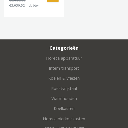
€3.410,00
€3.039,52 incl. btw
Categorieën
Horeca apparatuur
Intern transport
Koelen & vriezen
Roestvrijstaal
Warmhouden
Koelkasten
Horeca bierkoelkasten