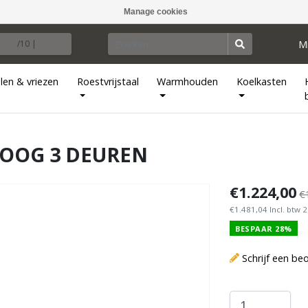
Manage cookies
M
/10 |
len & vriezen
Roestvrijstaal
Warmhouden
Koelkasten
OOG 3 DEUREN
€1.224,00
€
€1.481,04 Incl. btw 
BESPAAR 28%
Schrijf een be