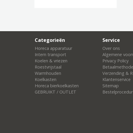
Categorieën
Service
Horeca apparatuur
Over ons
Intern transport
Algemene voor
Koelen & vriezen
Privacy Policy
Roestvrijstaal
Betaalmethod
Warmhouden
Verzending & R
Koelkasten
Klantenservice
Horeca bierkoelkasten
Sitemap
GEBRUIKT / OUTLET
Bestelprocedur