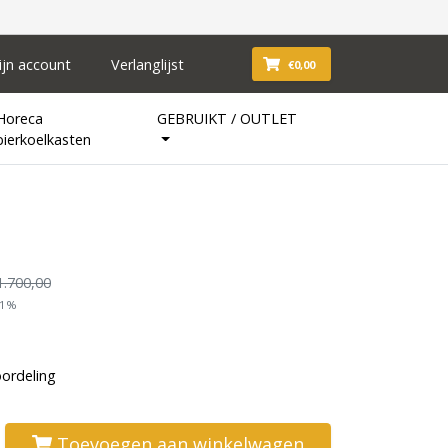
ijn account
Verlanglijst
€0,00
Horeca
GEBRUIKT / OUTLET
bierkoelkasten
1.700,00
21%
oordeling
Toevoegen aan winkelwagen