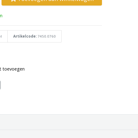
n
l
Artikelcode:
7450.0760
st toevoegen