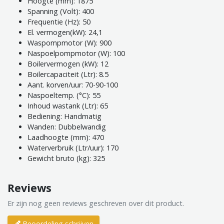
Hoogte (mm): 1875
Spanning (Volt): 400
Frequentie (Hz): 50
El. vermogen(kW): 24,1
Waspompmotor (W): 900
Naspoelpompmotor (W): 100
Boilervermogen (kW): 12
Boilercapaciteit (Ltr): 8.5
Aant. korven/uur: 70-90-100
Naspoeltemp. (°C): 55
Inhoud wastank (Ltr): 65
Bediening: Handmatig
Wanden: Dubbelwandig
Laadhoogte (mm): 470
Waterverbruik (Ltr/uur): 170
Gewicht bruto (kg): 325
Reviews
Er zijn nog geen reviews geschreven over dit product.
Beoordeling schrijven