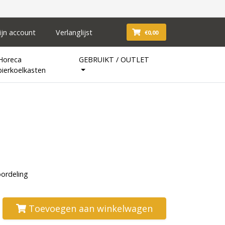
ijn account
Verlanglijst
€0,00
Horeca
GEBRUIKT / OUTLET
bierkoelkasten
oordeling
Toevoegen aan winkelwagen