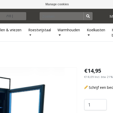
Manage cookies
M
/10 |
len & vriezen
Roestvrijstaal
Warmhouden
Koelkasten
€14,95
€18,09 Incl. btw 21%
Schrijf een be