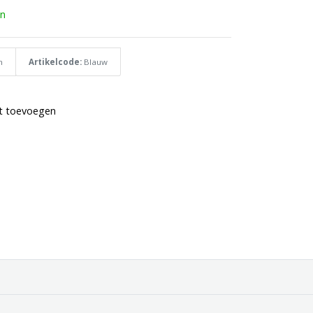
n
n
Artikelcode:
Blauw
st toevoegen