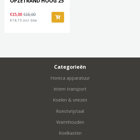
OPZETRAND HOOG 25
€15,00
€15,00
€18,15 incl. btw
Categorieën
Horeca apparatuur
Intern transport
Koelen & vriezen
Roestvrijstaal
Warmhouden
Koelkasten