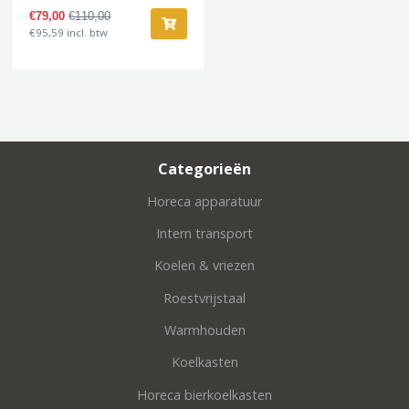
€79,00
€110,00
€95,59 incl. btw
Categorieën
Horeca apparatuur
Intern transport
Koelen & vriezen
Roestvrijstaal
Warmhouden
Koelkasten
Horeca bierkoelkasten