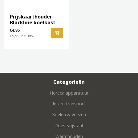
Prijskaarthouder
Blackline koelkast
€4,95
€5,99 incl. btw
Categorieën
Horeca apparatuur
Intern transport
Koelen & vriezen
Roestvrijstaal
Warmhouden