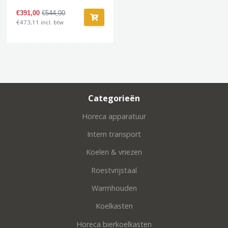
€391,00
€544,00
€473,11 incl. btw
Categorieën
Horeca apparatuur
Intern transport
Koelen & vriezen
Roestvrijstaal
Warmhouden
Koelkasten
Horeca bierkoelkasten