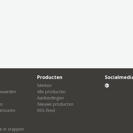
Producten
Socialmedi
Merken
waarden
Alle producten
Aanbiedingen
en
Nieuwe producten
etouren
RSS-feed
e in stappen