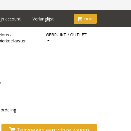
ijn account
Verlanglijst
€0,00
Horeca
GEBRUIKT / OUTLET
bierkoelkasten
0
oordeling
Toevoegen aan winkelwagen