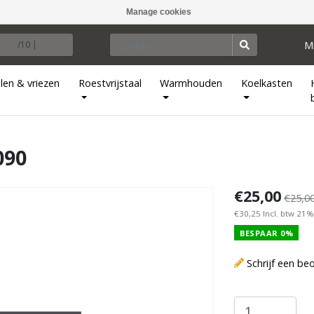
Manage cookies
M
/10 |
len & vriezen
Roestvrijstaal
Warmhouden
Koelkasten
090
€25,00
€25,0
€30,25 Incl. btw 21%
BESPAAR 0%
Schrijf een be