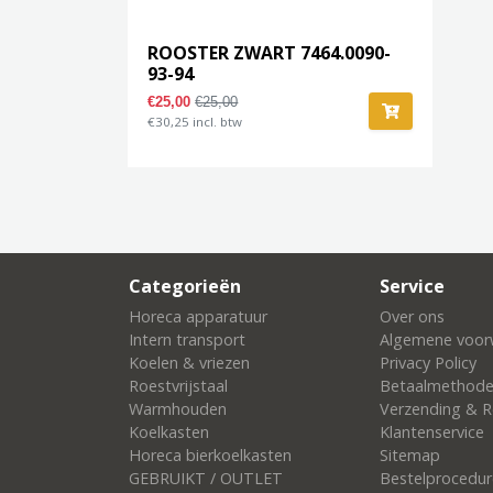
ROOSTER ZWART 7464.0090-
93-94
€25,00
€25,00
€30,25 incl. btw
Categorieën
Service
Horeca apparatuur
Over ons
Intern transport
Algemene voor
Koelen & vriezen
Privacy Policy
Roestvrijstaal
Betaalmethod
Warmhouden
Verzending & R
Koelkasten
Klantenservice
Horeca bierkoelkasten
Sitemap
GEBRUIKT / OUTLET
Bestelprocedur