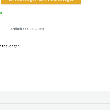
n
l
Artikelcode:
7464.0091
st toevoegen