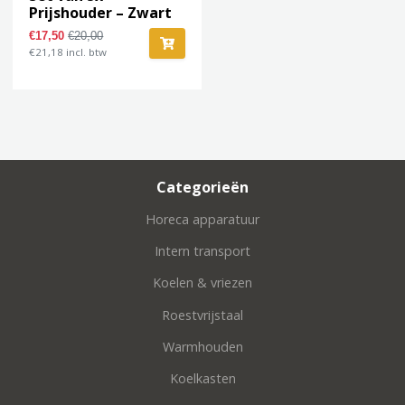
Prijshouder – Zwart
(7455.1384)
€17,50
€20,00
€21,18 incl. btw
Categorieën
Horeca apparatuur
Intern transport
Koelen & vriezen
Roestvrijstaal
Warmhouden
Koelkasten