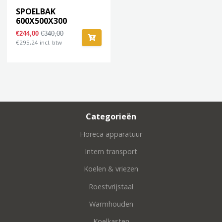
SPOELBAK
600X500X300
€244,00
€340,00
€295,24 incl. btw
Categorieën
Horeca apparatuur
Intern transport
Koelen & vriezen
Roestvrijstaal
Warmhouden
Koelkasten