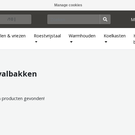
Manage cookies
M
/10 |
len & vriezen
Roestvrijstaal
Warmhouden
Koelkasten
valbakken
 producten gevonden!