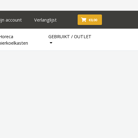
ijn account
Verlanglijst
€0,00
Horeca
GEBRUIKT / OUTLET
bierkoelkasten