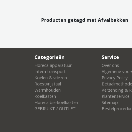
Producten getagd met Afvalbakken
Categorieën
Service
Horeca apparatuur
Over ons
Intern transport
Algemene voor
Koelen & vriezen
Privacy Policy
Roestvrijstaal
Betaalmethod
Warmhouden
Verzending & R
Koelkasten
Klantenservice
Horeca bierkoelkasten
Sitemap
GEBRUIKT / OUTLET
Bestelprocedur