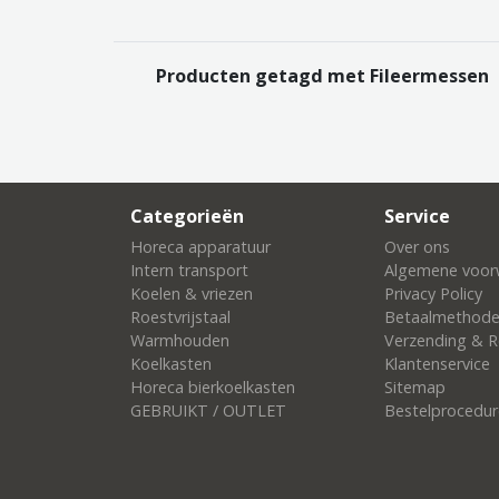
Producten getagd met Fileermessen
Categorieën
Service
Horeca apparatuur
Over ons
Intern transport
Algemene voor
Koelen & vriezen
Privacy Policy
Roestvrijstaal
Betaalmethod
Warmhouden
Verzending & R
Koelkasten
Klantenservice
Horeca bierkoelkasten
Sitemap
GEBRUIKT / OUTLET
Bestelprocedur