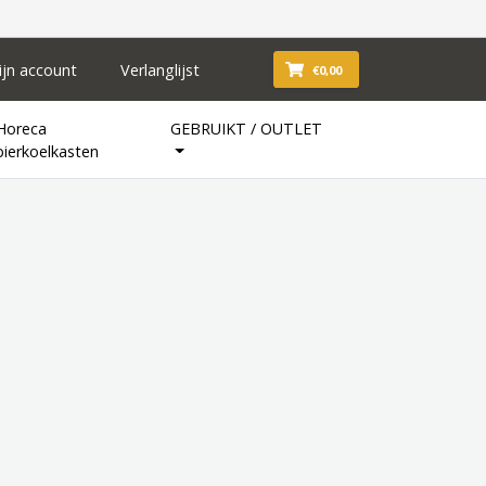
ijn account
Verlanglijst
€0,00
Horeca
GEBRUIKT / OUTLET
bierkoelkasten