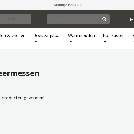
Manage cookies
M
/10 |
len & vriezen
Roestvrijstaal
Warmhouden
Koelkasten
leermessen
 producten gevonden!