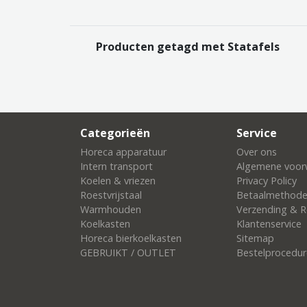
Producten getagd met Statafels
Categorieën
Service
Horeca apparatuur
Over ons
Intern transport
Algemene voor
Koelen & vriezen
Privacy Policy
Roestvrijstaal
Betaalmethod
Warmhouden
Verzending & R
Koelkasten
Klantenservice
Horeca bierkoelkasten
Sitemap
GEBRUIKT / OUTLET
Bestelprocedur