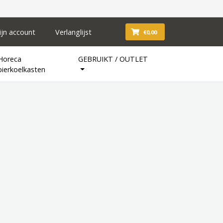
ijn account
Verlanglijst
€0,00
Horeca
GEBRUIKT / OUTLET
bierkoelkasten