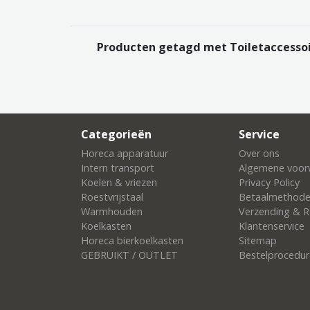
Producten getagd met Toiletaccesso
Categorieën
Service
Horeca apparatuur
Over ons
Intern transport
Algemene voor
Koelen & vriezen
Privacy Policy
Roestvrijstaal
Betaalmethod
Warmhouden
Verzending & R
Koelkasten
Klantenservice
Horeca bierkoelkasten
Sitemap
GEBRUIKT / OUTLET
Bestelprocedur