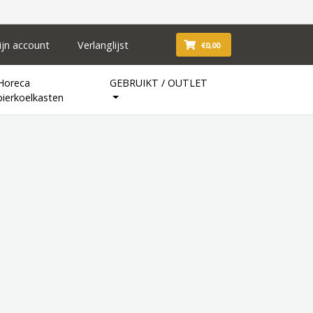
ijn account
Verlanglijst
€0,00
Horeca
GEBRUIKT / OUTLET
bierkoelkasten