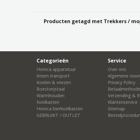
Producten getagd met Trekkers / m
Categorieën
Service
Horeca apparatuur
Over ons
Intern transport
Algemene voor
Koelen & vriezen
Privacy Policy
Roestvrijstaal
Betaalmethod
Warmhouden
Verzending & R
Koelkasten
Klantenservice
Horeca bierkoelkasten
Sitemap
GEBRUIKT / OUTLET
Bestelprocedur