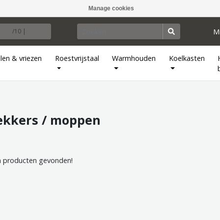
Manage cookies
M
/10 |
len & vriezen
Roestvrijstaal
Warmhouden
Koelkasten
ekkers / moppen
 producten gevonden!