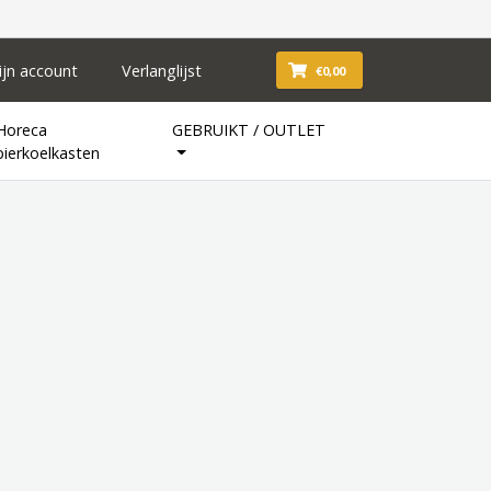
ijn account
Verlanglijst
€0,00
Horeca
GEBRUIKT / OUTLET
bierkoelkasten