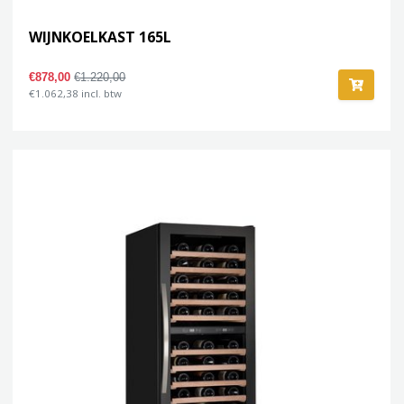
WIJNKOELKAST 165L
€878,00
€1.220,00
€1.062,38 incl. btw