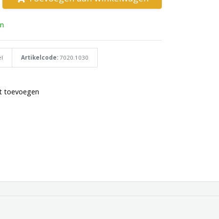
n
l
Artikelcode:
7020.1030
st toevoegen