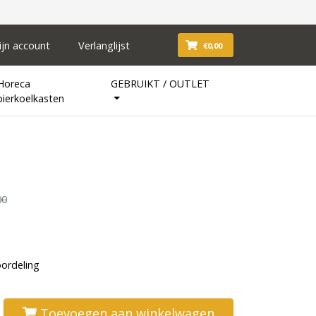
ijn account
Verlanglijst
€0,00
Horeca
GEBRUIKT / OUTLET
bierkoelkasten
00
oordeling
Toevoegen aan winkelwagen