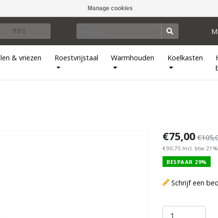
Manage cookies
M
/10 |
len & vriezen
Roestvrijstaal
Warmhouden
Koelkasten
€75,00
€105,
€90,75 Incl. btw 21%
BESPAAR 29%
Schrijf een be