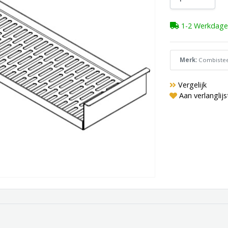
1-2 Werkdage
Merk:
Combistee
Vergelijk
Aan verlanglij