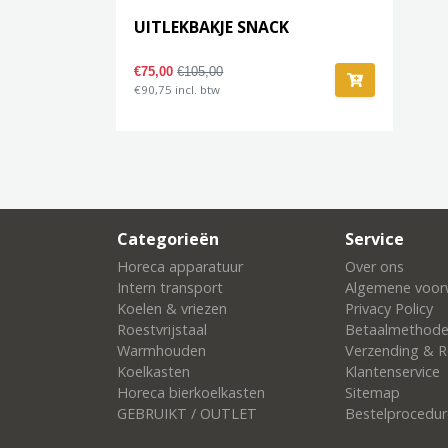
UITLEKBAKJE SNACK
€75,00
€105,00
€90,75 incl. btw
Categorieën
Service
Horeca apparatuur
Over ons
Intern transport
Algemene voor
Koelen & vriezen
Privacy Policy
Roestvrijstaal
Betaalmethod
Warmhouden
Verzending & R
Koelkasten
Klantenservice
Horeca bierkoelkasten
Sitemap
GEBRUIKT / OUTLET
Bestelprocedur