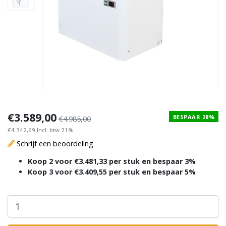
STEKKER KLAAR
STEKKER KLAAR
€3.589,00
BESPAAR 28%
€4.985,00
€4.342,69 Incl. btw 21%
Schrijf een beoordeling
Koop 2 voor €3.481,33 per stuk en bespaar 3%
Koop 3 voor €3.409,55 per stuk en bespaar 5%