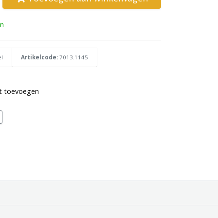
n
l
Artikelcode:
7013.1145
st toevoegen