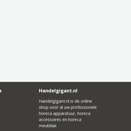
a
Handelgigant.nl
Handelgigant.nl is de online
shop voor al uw professionele
horeca apparatuur, horeca
accessoires en horeca
meubilair.