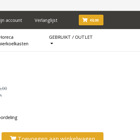
ijn account
Verlanglijst
€0,00
Horeca
GEBRUIKT / OUTLET
bierkoelkasten
,00
1%
oordeling
Toevoegen aan winkelwagen