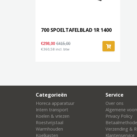
700 SPOELTAFELBLAD 1R 1400
€298,00
€415,00
€360,58 incl. btw
Categorieën
Service
Horeca apparatuur
Over ons
Intern transport
Algemene voor
Koelen & vriezen
Privacy Policy
Roestvrijstaal
Betaalmethod
Warmhouden
Verzending & R
Koelkasten
Klantenservice