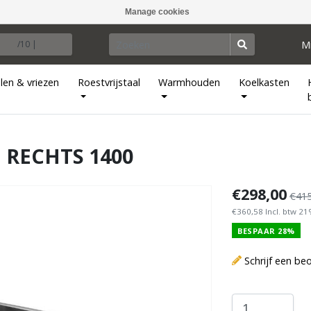
Manage cookies
M
/10 |
len & vriezen
Roestvrijstaal
Warmhouden
Koelkasten
 RECHTS 1400
€298,00
€415
€360,58 Incl. btw 2
BESPAAR 28%
Schrijf een be