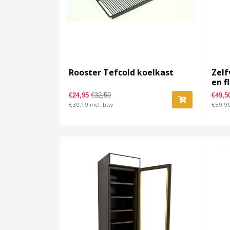
Rooster Tefcold koelkast
Zelf
en f
€24,95
€32,50
€49,
€30,19 incl. btw
€59,90