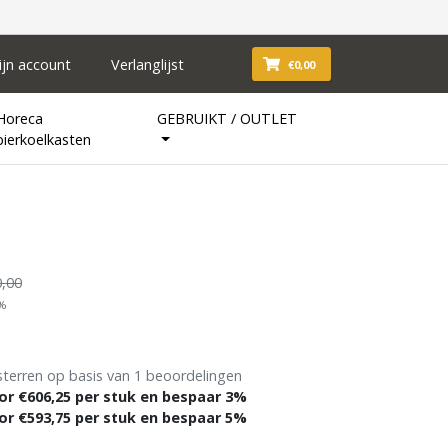
ijn account
Verlanglijst
€0,00
Horeca
GEBRUIKT / OUTLET
bierkoelkasten
,00
1%
sterren op basis van 1 beoordelingen
or €606,25 per stuk en bespaar 3%
or €593,75 per stuk en bespaar 5%