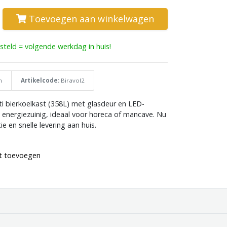
Toevoegen aan winkelwagen
teld = volgende werkdag in huis!
n
Artikelcode:
Biravol2
ti bierkoelkast (358L) met glasdeur en LED-
 en energiezuinig, ideaal voor horeca of mancave. Nu
e en snelle levering aan huis.
st toevoegen