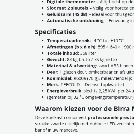
Digitale thermometer
– Altijd zicht op d
Slot met 2 sleutels
–
Veilig voor horeca 
Geluidsarm (45 dB)
–
ideaal voor thuisgebr
Automatische ontdooiing
–
Eenvoudig i
Specificaties
Temperatuurbereik:
-4 °C tot +10 °C
Afmetingen (b x d x h):
595 × 640 × 1980
Totale inhoud:
358 liter
Gewicht:
83 kg bruto / 78 kg netto
Materiaal & afwerking:
zwart ABS binnenzi
Deur:
1 glazen deur, omkeerbaar en afsluit
Koelmiddel:
R600a (70 g), milieuvriendelijk
Merk:
TEFCOLD – Deense topkwaliteit
Energieverbruik:
slechts 2,25 kWh per 24 u
(gemeten bij 32 °C omgevingstemperatuur) – z
Waarom kiezen voor de Birra M
Deze koelkast combineert
professionele presta
strakke zwarte uiterlijk met dubbele LED-verlicht
bar of in uw mancave.