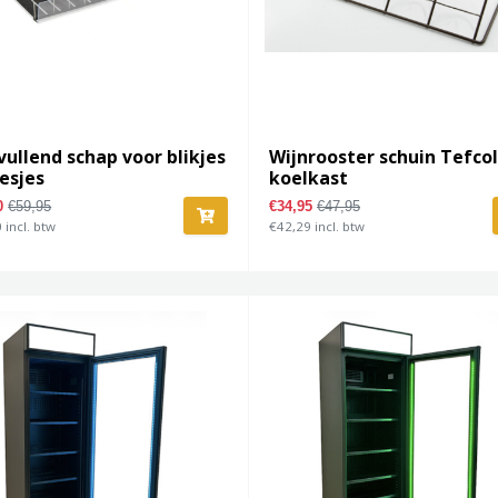
vullend schap voor blikjes
Wijnrooster schuin Tefco
lesjes
koelkast
50
€59,95
€34,95
€47,95
 incl. btw
€42,29 incl. btw