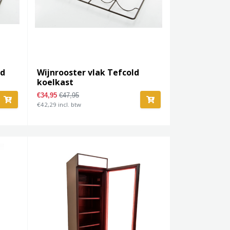
ld
Wijnrooster vlak Tefcold
koelkast
€34,95
€47,95
€42,29 incl. btw