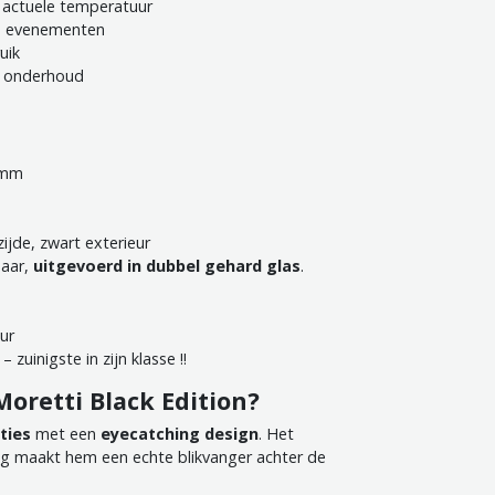
e actuele temperatuur
en evenementen
uik
n onderhoud
 mm
jde, zwart exterieur
baar,
uitgevoerd in dubbel gehard glas
.
ur
uinigste in zijn klasse !!
oretti Black Edition?
ties
met een
eyecatching design
. Het
ing maakt hem een echte blikvanger achter de