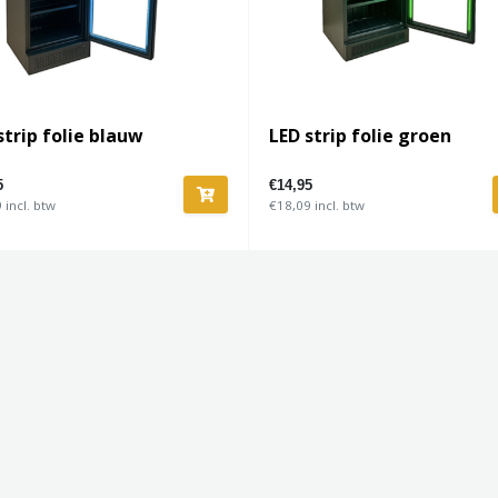
strip folie blauw
LED strip folie groen
5
€14,95
 incl. btw
€18,09 incl. btw