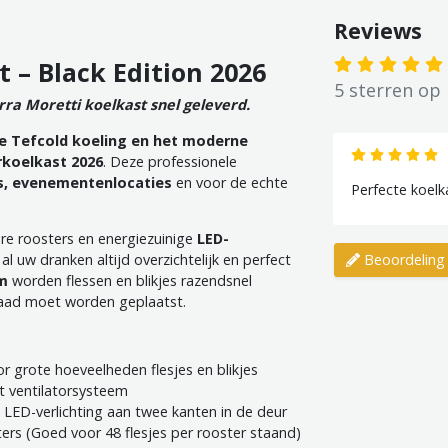
Reviews
 – Black Edition 2026
5 sterren op
ra Moretti koelkast snel geleverd.
e Tefcold koeling en het moderne
rkoelkast 2026
. Deze professionele
s, evenementenlocaties
en voor de echte
Perfecte koelk
are roosters en energiezuinige
LED-
al uw dranken altijd overzichtelijk en perfect
Beoordeling 
m
worden flessen en blikjes razendsnel
raad moet worden geplaatst.
r grote hoeveelheden flesjes en blikjes
 ventilatorsysteem
 LED-verlichting aan twee kanten in de deur
ers (Goed voor 48 flesjes per rooster staand)