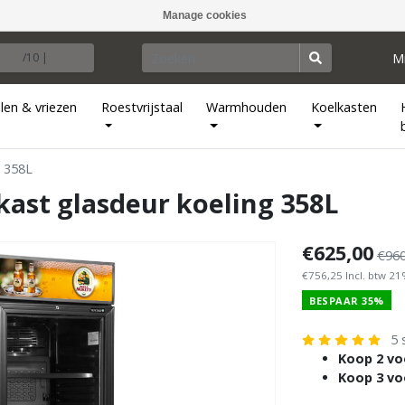
Manage cookies
M
/10 |
len & vriezen
Roestvrijstaal
Warmhouden
Koelkasten
g 358L
kast glasdeur koeling 358L
€625,00
€960
€756,25 Incl. btw 2
BESPAAR 35%
5 
Koop 2 vo
Koop 3 vo