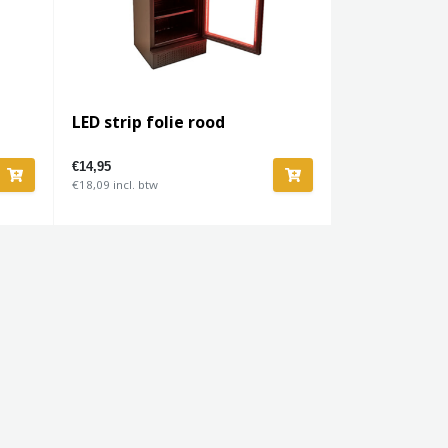
LED strip folie rood
€14,95
€18,09 incl. btw