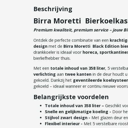
Beschrijving
Birra Moretti Bierkoelkast
Premium kwaliteit, premium service – jouw Bir
Ontdek de perfecte combinatie van een
krachtig
design
met de
Birra Moretti
Black Edition bie
drankkoeler is ideaal voor
horeca, sportkantine
bierliefhebber thuis.
Met een
totale
inhoud van 358 liter
, 5 verstelb
verlichting
aan
twee kanten
in de deur houdt u 
gekoeld. Dankzij het
geventileerde koelsystee
gekoeld – ideaal wanneer er continu nieuwe voor
Belangrijkste voordelen
Totale inhoud van 358 liter
–
Geschikt voo
Snelle en gelijkmatige koeling -
Door het
Stijlvol zwart design
-
Met glazen deur en
Flexibel interieur
-
Met 5 verstelbare roost