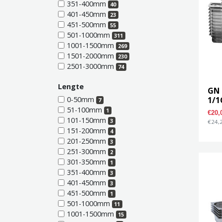
351-400mm
40
401-450mm
23
451-500mm
55
501-1000mm
311
1001-1500mm
269
1501-2000mm
230
2501-3000mm
74
Lengte
GN
1/
0-50mm
7
51-100mm
1
€20
101-150mm
3
€24,2
151-200mm
4
201-250mm
3
251-300mm
2
301-350mm
1
351-400mm
3
401-450mm
3
451-500mm
1
501-1000mm
11
1001-1500mm
15