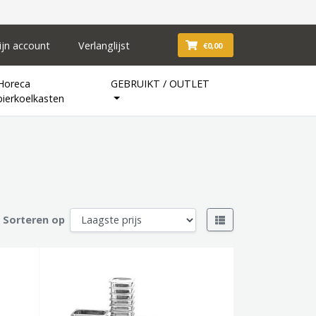
ijn account
Verlanglijst
€0,00
Horeca
GEBRUIKT / OUTLET
bierkoelkasten
Sorteren op