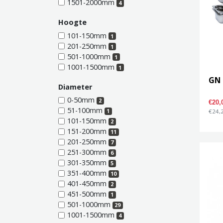
1501-2000mm
4
Hoogte
101-150mm
1
201-250mm
1
501-1000mm
1
1001-1500mm
1
GN
Diameter
0-50mm
2
€20
51-100mm
1
€24,2
101-150mm
2
151-200mm
11
201-250mm
7
251-300mm
6
301-350mm
5
351-400mm
10
401-450mm
2
451-500mm
1
501-1000mm
29
1001-1500mm
4