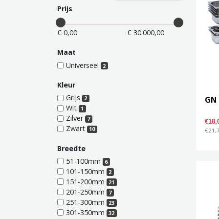
Prijs
€ 0,00
€ 30.000,00
Maat
Universeel
2
Kleur
Grijs
GN
2
Wit
1
Zilver
7
€18
Zwart
10
€21,7
Breedte
51-100mm
6
101-150mm
2
151-200mm
21
201-250mm
7
251-300mm
23
301-350mm
32