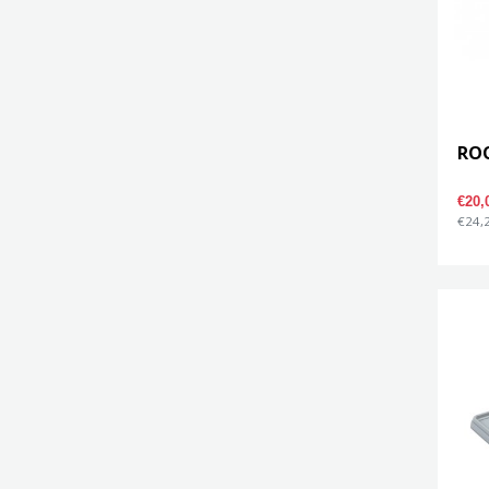
ROO
€20
€24,2