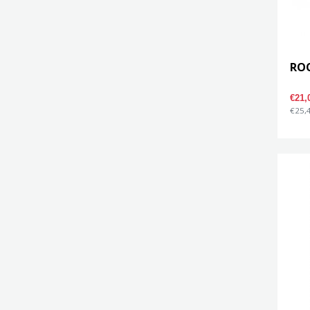
ROO
€21
€25,4