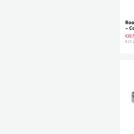
Roo
– C
€22
€27,2