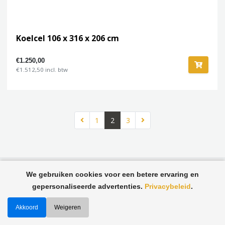
Koelcel 106 x 316 x 206 cm
€1.250,00
€1.512,50 incl. btw
1
2
3
We gebruiken cookies voor een betere ervaring en
gepersonaliseerde advertenties.
Privacybeleid
.
Gebruikte Koelcellen - Betaalbare Koeling voor Elk
Bedrijf!
Akkoord
Weigeren
Gebruikte Koelcellen - Hoogwaardige Kwaliteit voor een
Betaalbare Prijs