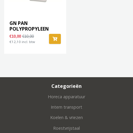
GN PAN
POLYPROPYLEEN
1/6GN-150
€10,00
€10,00
€12,10 incl. btw
Categorieën
Horeca apparatuur
Intern transport
Koelen & vriezen
Roestvrijstaal