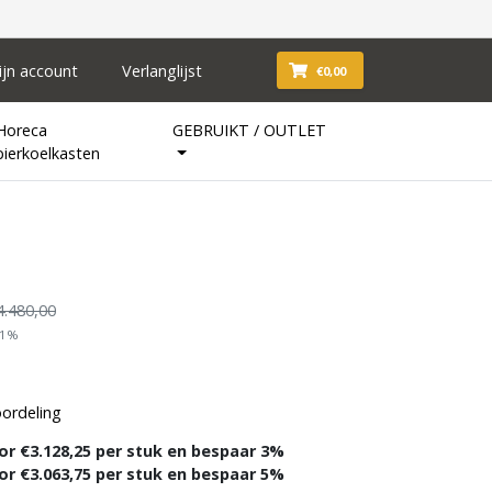
ijn account
Verlanglijst
€0,00
Horeca
GEBRUIKT / OUTLET
bierkoelkasten
4.480,00
21%
oordeling
or €3.128,25 per stuk en bespaar 3%
or €3.063,75 per stuk en bespaar 5%