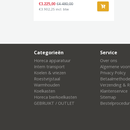
€3.225,00
€4.480,00
€3.902,25 incl. btw
Categorieën
Service
Horeca apparatuur
Over ons
Intern transport
Algemene voor
Koelen & vriezen
Privacy Policy
Roestvrijstaal
Betaalmethod
Warmhouden
Verzending & R
Koelkasten
Klantenservice
Horeca bierkoelkasten
Sitemap
GEBRUIKT / OUTLET
Bestelprocedur