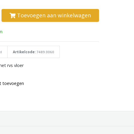
Toevoegen aan winkelwagen
n
l
Artikelcode:
7489.0060
met rvs vloer
st toevoegen