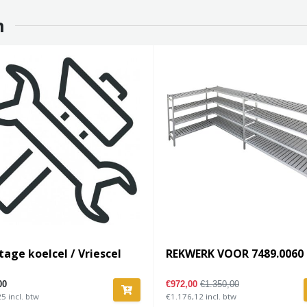
n
age koelcel / Vriescel
REKWERK VOOR 7489.0060
00
€972,00
€1.350,00
5 incl. btw
€1.176,12 incl. btw