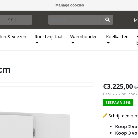
Manage cookies
M
/10 |
len & vriezen
Roestvrijstaal
Warmhouden
Koelkasten
 cm
€3.225,00
€
€3.902,25 Incl. btw 
BESPAAR 28%
Schrijf een be
Koop 2 vo
Koop 3 vo