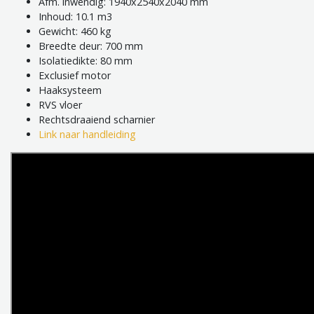
Afm. inwendig: 1940x2540x2040 mm
Inhoud: 10.1 m3
Gewicht: 460 kg
Breedte deur: 700 mm
Isolatiedikte: 80 mm
Exclusief motor
Haaksysteem
RVS vloer
Rechtsdraaiend scharnier
Link naar handleiding