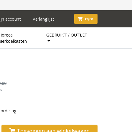
ijn account
Verlanglijst
€0,00
Horeca
GEBRUIKT / OUTLET
bierkoelkasten
,00
1%
oordeling
Toevoegen aan winkelwagen