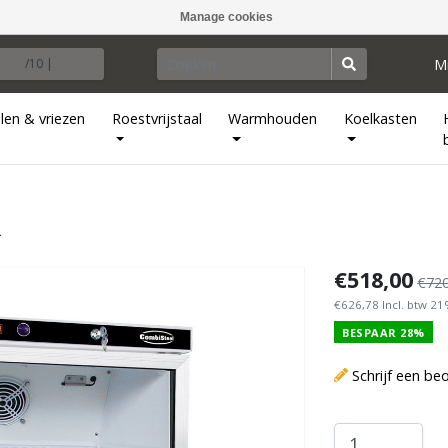
Manage cookies
M
/10 |
len & vriezen
Roestvrijstaal
Warmhouden
Koelkasten
R
€518,00
€720
€626,78 Incl. btw 2
BESPAAR 28%
Schrijf een be