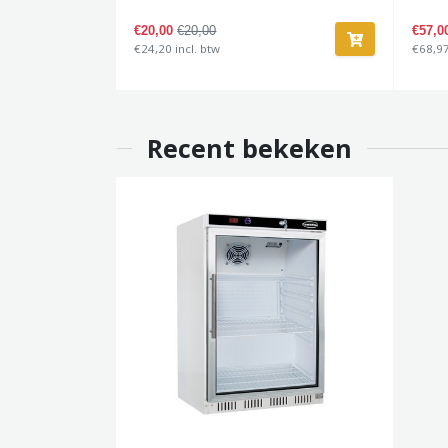
€20,00
€20,00
€57,
€24,20 incl. btw
€68,97
Recent bekeken