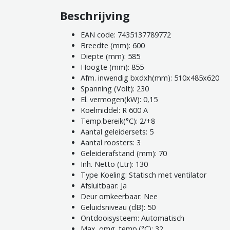
Beschrijving
EAN code: 7435137789772
Breedte (mm): 600
Diepte (mm): 585
Hoogte (mm): 855
Afm. inwendig bxdxh(mm): 510x485x620
Spanning (Volt): 230
El. vermogen(kW): 0,15
Koelmiddel: R 600 A
Temp.bereik(°C): 2/+8
Aantal geleidersets: 5
Aantal roosters: 3
Geleiderafstand (mm): 70
Inh. Netto (Ltr): 130
Type Koeling: Statisch met ventilator
Afsluitbaar: Ja
Deur omkeerbaar: Nee
Geluidsniveau (dB): 50
Ontdooisysteem: Automatisch
Max. omg. temp.(°C): 32