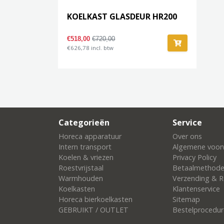
KOELKAST GLASDEUR HR200
€518,00
€720,00
€626,78 incl. btw
Categorieën
Service
Horeca apparatuur
Over ons
Intern transport
Algemene voor
Koelen & vriezen
Privacy Policy
Roestvrijstaal
Betaalmethod
Warmhouden
Verzending & R
Koelkasten
Klantenservice
Horeca bierkoelkasten
Sitemap
GEBRUIKT / OUTLET
Bestelprocedur