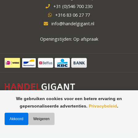
+31 (0)546 700 230
+316 83 06 27 77
info@handelgigant.nl
Openingstijden: Op afspraak
We gebruiken cookies voor een betere ervaring en
gepersonaliseerde advertenties.
Privacybeleid
.
Akkoord
Weigeren
©
Handelgigant uw specialist in
Theme by
Butterstreet 21
horeca apparatuur, koelcellen,
vriescellen
2026