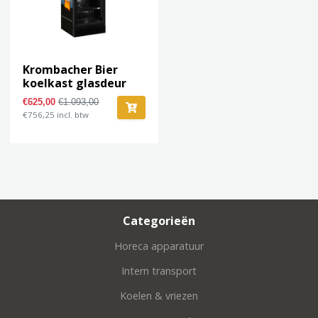
Krombacher Bier
koelkast glasdeur
koeling 358L
€625,00
€1.093,00
€756,25 incl. btw
Categorieën
Horeca apparatuur
Intern transport
Koelen & vriezen