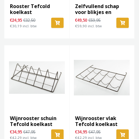
Rooster Tefcold
Zelfvullend schap
koelkast
voor blikjes en
flesjes
€24,95
€32,50
€49,50
€59,95
€30,19 incl. btw
€59,90 incl. btw
Wijnrooster schuin
Wijnrooster vlak
Tefcold koelkast
Tefcold koelkast
€34,95
€47,95
€34,95
€47,95
€42,29 incl. btw
€42,29 incl. btw