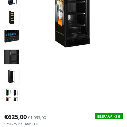
€625,00
BESPAAR 43%
€1.093,00
€756,25 Incl. btw 21%