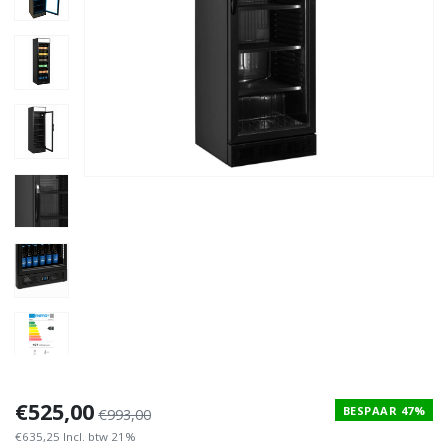
€525,00
BESPAAR 47%
€993,00
€635,25 Incl. btw 21%