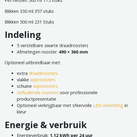
Pet-flessen 500 ml 175 stuks
Blikken 330 ml 357 stuks
Blikken 500 ml 231 Stuks
Indeling
5 verstelbare zwarte draadroosters
Afmetingen rooster:
490 × 360 mm
Optioneel uitbreidbaar met:
extra
draadroosters
vlakke
wijnroosters
schuine
wijnroosters
zelfvullende roosters
voor professionele
productpresentatie
Optioneel verkrijgbaar met sfeervolle
LED-verlichting
in
kleur
Energie & verbruik
Energieverbruik:
1,12 kWh per 24 uur