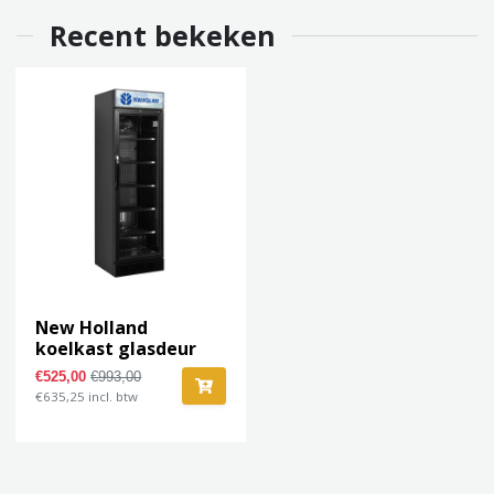
Recent bekeken
New Holland
koelkast glasdeur
koeling 358L
€525,00
€993,00
€635,25 incl. btw