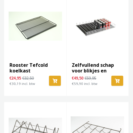
Rooster Tefcold
Zelfvullend schap
koelkast
voor blikjes en
flesjes
€24,95
€32,50
€49,50
€59,95
€30,19 incl. btw
€59,90 incl. btw