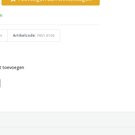
n
l
Artikelcode:
7451.0150
st toevoegen