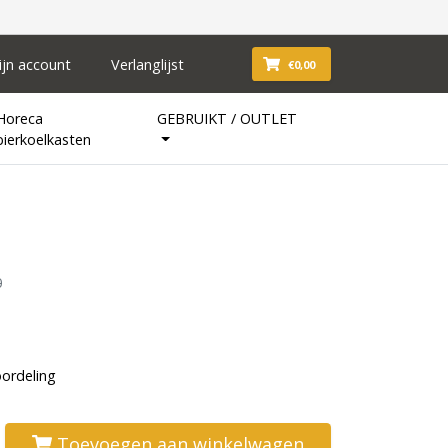
ijn account
Verlanglijst
€0,00
Horeca
GEBRUIKT / OUTLET
bierkoelkasten
0
oordeling
Toevoegen aan winkelwagen