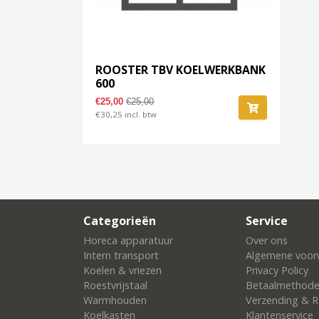
ROOSTER TBV KOELWERKBANK
600
€25,00
€25,00
€30,25 incl. btw
Categorieën
Service
Horeca apparatuur
Over ons
Intern transport
Algemene voor
Koelen & vriezen
Privacy Policy
Roestvrijstaal
Betaalmethod
Warmhouden
Verzending & R
Koelkasten
Klantenservice