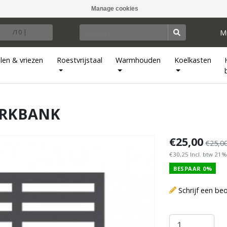
Manage cookies
M
/10 |
len & vriezen
Roestvrijstaal
Warmhouden
Koelkasten
ERKBANK
€25,00
€25,0
€30,25 Incl. btw 21%
BESPAAR 0%
Schrijf een be