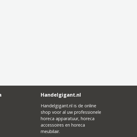
a
Handelgigant.nl
Handelgigant.nl is de online
shop voor al uw professionele
horeca apparatuur, horeca
accessoires en horeca
meubilair.